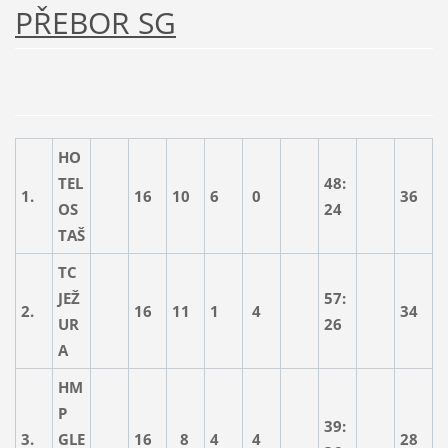
PŘEBOR SG
HO
TEL
48:
1.
16
10
6
0
36
OS
24
TAŠ
TC
JEŽ
57:
2.
16
11
1
4
34
UR
26
A
HM
P
39:
3.
GLE
16
8
4
4
28