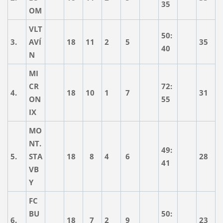
35
OM
VLT
50:
3.
AVÍ
18
11
2
5
35
40
N
MI
CR
72:
4.
18
10
1
7
31
ON
55
IX
MO
NT.
49:
5.
STA
18
8
4
6
28
41
VB
Y
FC
BU
50:
6.
18
7
2
9
23