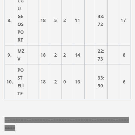
ČG
U
GE
48:
8.
18
5
2
11
17
OS
72
PO
RT
MZ
22:
9.
18
2
2
14
8
V
73
PO
ST
33:
10.
18
2
0
16
6
ELI
90
TE
==============================================
====