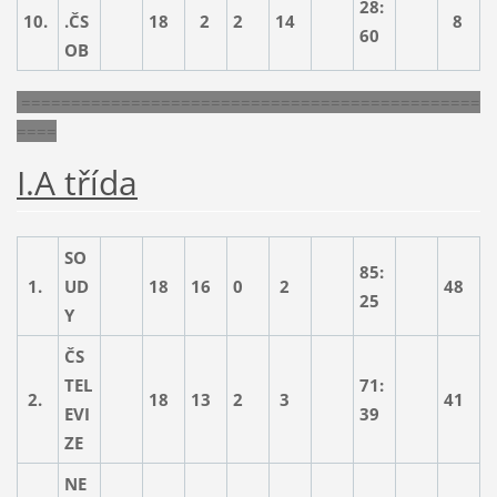
28:
10.
.ČS
18
2
2
14
8
60
OB
==============================================
====
I.A třída
SO
85:
1.
UD
18
16
0
2
48
25
Y
ČS
TEL
71:
2.
18
13
2
3
41
EVI
39
ZE
NE