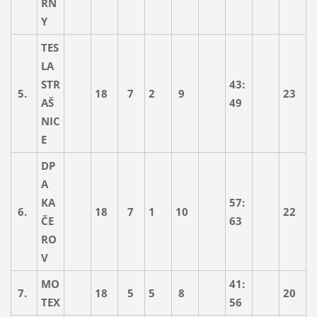
RN
Y
TES
LA
STR
43:
5.
18
7
2
9
23
AŠ
49
NIC
E
DP
A
KA
57:
6.
18
7
1
10
22
ČE
63
RO
V
MO
41:
7.
18
5
5
8
20
TEX
56