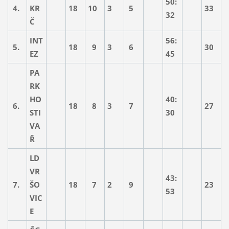
50:
4.
KR
18
10
3
5
33
32
Č
INT
56:
5.
18
9
3
6
30
EZ
45
PA
RK
HO
40:
6.
18
8
3
7
27
STI
30
VA
Ř
LD
VR
43:
7.
ŠO
18
7
2
9
23
53
VIC
E