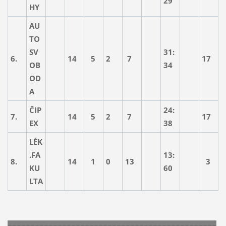
29
HY
AU
TO
SV
31:
6.
14
5
2
7
17
OB
34
OD
A
ČIP
24:
7.
14
5
2
7
17
EX
38
LÉK
.FA
13:
8.
14
1
0
13
3
KU
60
LTA
==============================================