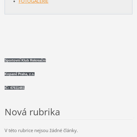
FOTOGALERIE
Sportovní Klub Rekreační
Kopané Praha, z.s.
IČ: 47611481
Nová rubrika
V této rubrice nejsou žádné články.