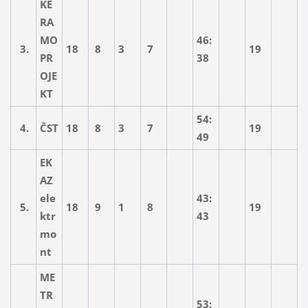
KE
RA
MO
46:
3.
18
8
3
7
19
PR
38
OJE
KT
54:
4.
ČST
18
8
3
7
19
49
EK
AZ
ele
43:
5.
18
9
1
8
19
ktr
43
mo
nt
ME
TR
53: