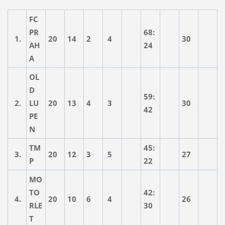
FC
PR
68:
1.
20
14
2
4
30
AH
24
A
OL
D
59:
2.
LU
20
13
4
3
30
42
PE
N
TM
45:
3.
20
12
3
5
27
P
22
MO
TO
42:
4.
20
10
6
4
26
RLE
30
T