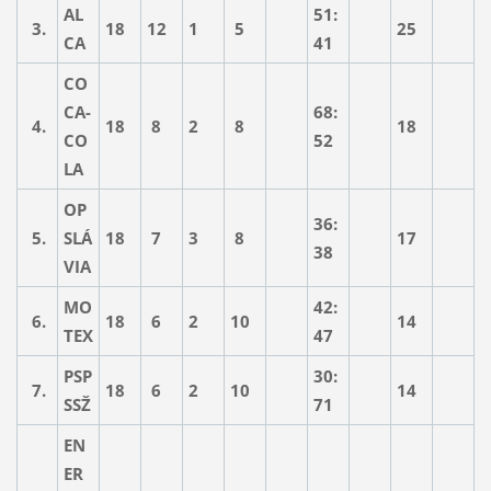
AL
51:
3.
18
12
1
5
25
CA
41
CO
CA-
68:
4.
18
8
2
8
18
CO
52
LA
OP
36:
5.
SLÁ
18
7
3
8
17
38
VIA
MO
42:
6.
18
6
2
10
14
TEX
47
PSP
30:
7.
18
6
2
10
14
SSŽ
71
EN
ER