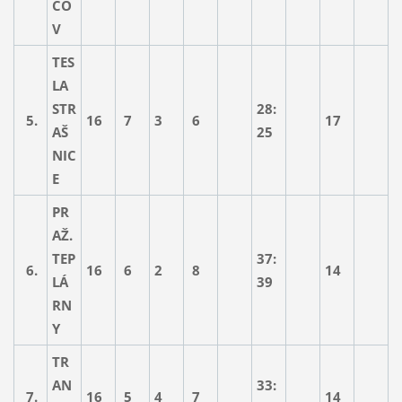
ČO
V
TES
LA
STR
28:
5.
16
7
3
6
17
AŠ
25
NIC
E
PR
AŽ.
TEP
37:
6.
16
6
2
8
14
LÁ
39
RN
Y
TR
AN
33:
7.
16
5
4
7
14