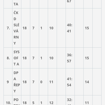
67
TA
ČK
D
SLÉ
40:
7.
18
7
1
10
15
VÁ
41
RN
Y
SYS
36:
8.
OF
18
7
1
10
15
57
T A
DP
A
41:
9
18
7
0
11
14
ŘEP
54
Y
PO
32:
10.
18
5
1
12
11