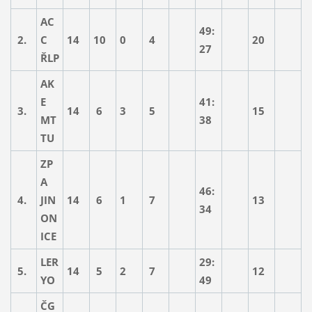
AC
49:
2.
C
14
10
0
4
20
27
ŘLP
AK
E
41:
3.
14
6
3
5
15
MT
38
TU
ZP
A
46:
4.
JIN
14
6
1
7
13
34
ON
ICE
LER
29:
5.
14
5
2
7
12
YO
49
ČG