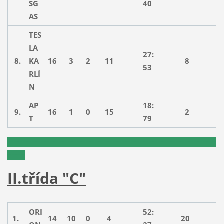
SG
40
AS
TES
LA
27:
8.
KA
16
3
2
11
8
53
RLÍ
N
AP
18:
9.
16
1
0
15
2
T
79
==============================================
====
II.třída "C"
ORI
52:
1.
14
10
0
4
20