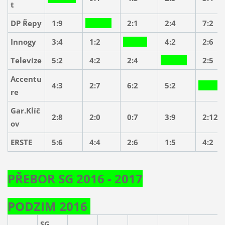
t
DP Řepy
1:9
2:1
2:4
7:2
Innogy
3:4
1:2
4:2
2:6
Televize
5:2
4:2
2:4
2:5
Accentu
4:3
2:7
6:2
5:2
re
Gar.Klíč
2:8
2:0
0:7
3:9
2:12
ov
ERSTE
5:6
4:4
2:6
1:5
4:2
PŘEBOR SG 2016 - 2017
PODZIM 2016
SG