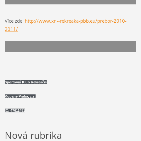
Více zde:
http://www.xn--rekreaka-pbb.eu/prebor-2010-
2011/
Sportovní Klub Rekreační
Kopané Praha, z.s.
IČ: 47611481
Nová rubrika