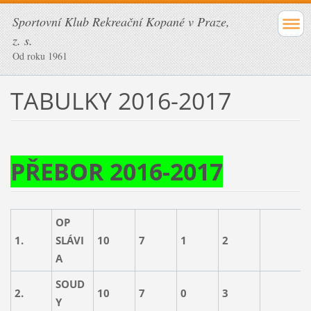
Sportovní Klub Rekreační Kopané v Praze,
z. s.
Od roku 1961
TABULKY 2016-2017
PŘEBOR 2016-2017
OP
1.
SLÁVI
10
7
1
2
5
A
SOUD
2.
10
7
0
3
4
Y