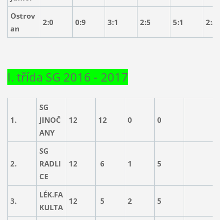
Ostrov
2:0
0:9
3:1
2:5
5:1
2:5
an
I. třída SG 2016 - 2017
SG
1.
JINOČ
12
12
0
0
5
ANY
SG
2.
RADLI
12
6
1
5
3
CE
LÉK.FA
3.
12
5
2
5
3
KULTA