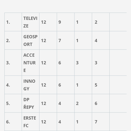
TELEVI
1.
12
9
1
2
5
ZE
GEOSP
2.
12
7
1
4
5
ORT
ACCE
3.
NTUR
12
6
3
3
5
E
INNO
4.
12
6
1
5
4
GY
DP
5.
12
4
2
6
3
ŘEPY
ERSTE
6.
12
4
1
7
3
FC