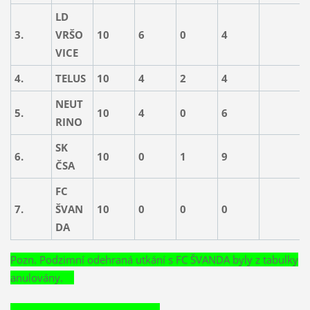
LD
3.
VRŠO
10
6
0
4
3
VICE
4.
TELUS
10
4
2
4
2
NEUT
5.
10
4
0
6
2
RINO
SK
6.
10
0
1
9
2
ČSA
FC
7.
ŠVAN
10
0
0
0
DA
Pozn. Podzimní odehraná utkání s FC ŠVANDA byly z tabulky
anulovány.