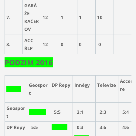
GARÁ
ŽE
7.
12
1
1
10
2
KAČER
OV
ACC
8.
12
0
0
0
ŘLP
PODZIM 2016
Accen
Geospor
DP Řepy
Innégy
Televize
r
t
Geospor
5:5
2:1
2:3
5:4
t
DP Řepy
5:5
0:3
3:6
4:6