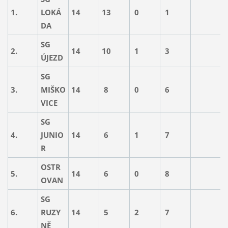
1.
LOKÁ
14
13
0
1
7
DA
SG
2.
14
10
1
3
7
ÚJEZD
SG
3.
MIŠKO
14
8
0
6
6
VICE
SG
4.
JUNIO
14
6
1
7
5
R
OSTR
5.
14
6
0
8
3
OVAN
SG
6.
RUZY
14
5
2
7
4
NĚ