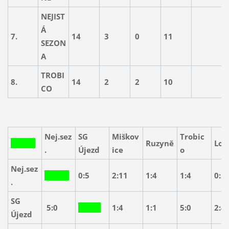
NEJIST
Á
7.
14
3
0
11
2
SEZON
A
TROBI
8.
14
2
2
10
2
CO
Nej.sez
SG
Miškov
Trobic
Ruzyně
Lok
.
Újezd
ice
o
Nej.sez
0:5
2:11
1:4
1:4
0:5
.
SG
5:0
1:4
1:1
5:0
2:4
Újezd