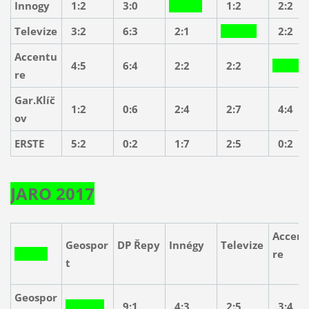
Innogy
1:2
3:0
1:2
2:2
Televize
3:2
6:3
2:1
2:2
Accentu
4:5
6:4
2:2
2:2
re
Gar.Klíč
1:2
0:6
2:4
2:7
4:4
ov
ERSTE
5:2
0:2
1:7
2:5
0:2
JARO 2017
Accen
Geospor
DP Řepy
Innégy
Televize
r
t
Geospor
9:1
4:3
2:5
3:4