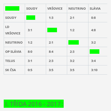
SOUDY
VRŠOVICE
NEUTRINO
SLÁVIA
SOUDY
1:3
2:1
0:8
LD
3:1
1:2
4:8
VRŠOVICE
NEUTRINO
1:2
2:1
3:2
OP SLÁVIA
8:0
8:4
2:3
TELUS
3:1
2:3
3:2
3:4
SK ČSA
0:5
3:5
3:5
3:10
I. TŘÍDA 2016 - 2017 :