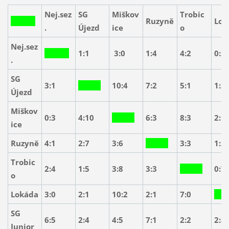
Nej.sez
SG
Miškov
Trobic
Ruzyně
Lok
.
Újezd
ice
o
Nej.sez
1:1
3:0
1:4
4:2
0:3
.
SG
3:1
10:4
7:2
5:1
1:2
Újezd
Miškov
0:3
4:10
6:3
8:3
2:1
ice
Ruzyně
4:1
2:7
3:6
3:3
1:2
Trobic
2:4
1:5
3:8
3:3
0:7
o
Lokáda
3:0
2:1
10:2
2:1
7:0
SG
6:5
2:4
4:5
7:1
2:2
2:8
Junior