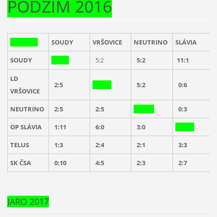
PODZIM 2016
SOUDY
VRŠOVICE
NEUTRINO
SLÁVIA
SOUDY
5:2
5:2
11:1
LD
2:5
5:2
0:6
VRŠOVICE
NEUTRINO
2:5
2:5
0:3
OP SLÁVIA
1:11
6:0
3:0
TELUS
1:3
2:4
2:1
3:3
SK ČSA
0:10
4:5
2:3
2:7
JARO 2017