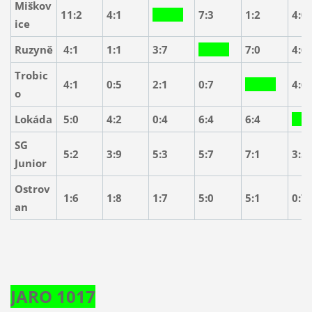
Miškov
11:2
4:1
7:3
1:2
4:0
ice
Ruzyně
4:1
1:1
3:7
7:0
4:6
Trobic
4:1
0:5
2:1
0:7
4:6
o
Lokáda
5:0
4:2
0:4
6:4
6:4
SG
5:2
3:9
5:3
5:7
7:1
3:5
Junior
Ostrov
1:6
1:8
1:7
5:0
5:1
0:7
an
JARO 1017