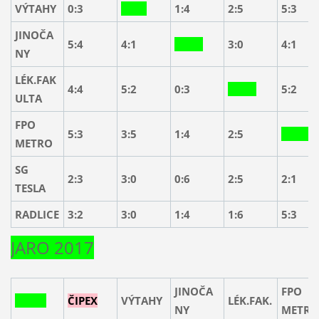
VÝTAHY
0:3
1:4
2:5
5:3
JINOČA
5:4
4:1
3:0
4:1
NY
LÉK.FAK
4:4
5:2
0:3
5:2
ULTA
FPO
5:3
3:5
1:4
2:5
METRO
SG
2:3
3:0
0:6
2:5
2:1
TESLA
RADLICE
3:2
3:0
1:4
1:6
5:3
JARO 2017
JINOČA
FPO
ČIPEX
VÝTAHY
LÉK.FAK.
NY
METRO