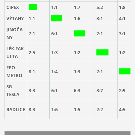
ČIPEX
1:1
1:7
5:2
1:8
VÝTAHY
1:1
1:6
3:1
4:1
JINOČA
7:1
6:1
2:1
3:1
NY
LÉK.FAK
2:5
1:3
1:2
1:2
ULTA
FPO
8:1
1:4
1:3
2:1
METRO
SG
3:3
6:1
6:3
3:7
2:9
TESLA
RADLICE
8:3
1:6
1:5
2:2
4:5