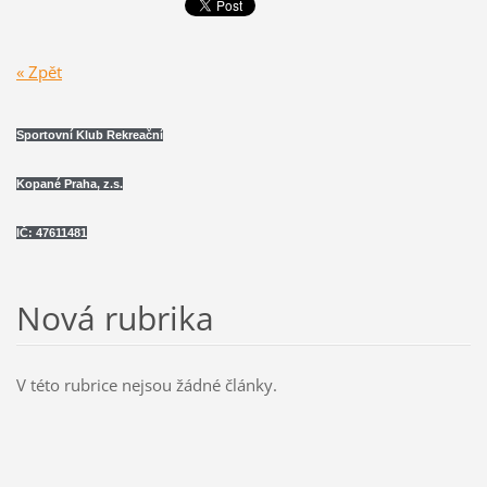
« Zpět
Sportovní Klub Rekreační
Kopané Praha, z.s.
IČ: 47611481
Nová rubrika
V této rubrice nejsou žádné články.